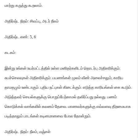
மாற்று கருத்து கூறலாம்
.
அதிர்ஷ்ட நிறம்
:
சிவப்பு
,
அடர் நீலம்
அதிர்ஷ்ட எண்
: 5, 6
கடகம்
:
இன்று உங்கள் உயர்மட்டத்தில் உள்ள மனிதர்களிடம் தொடர்பு அதிகரிக்கும்
.
சுபச்செலவுகள் அதிகரிக்கும்
.
பயணங்கள் மூலம் வீண் அலைச்சலும்
,
காரிய
தாமதமும் உண்டாகும்
.
புதிய நட்புகள் கிடைக்கும்
.
எடுத்த காரியங்கள் கை கூடும்
.
அடுத்தவர் செயல்களுக்கு பொறுப்பேற்காமல் தவிர்ப்பது நல்லது
.
பணம்
கொடுக்கல் வாங்கலில் கவனம் தேவை
.
மாணவர்களுக்கு எவ்வளவு திறமையாக
படித்தாலும் பாடங்கள் கடினமானவை போல தோன்றும்
.
அதிர்ஷ்ட நிறம்
:
நீலம்
,
மஞ்சள்