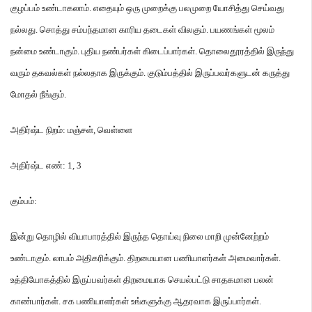
குழப்பம் உண்டாகலாம்
.
எதையும் ஒரு முறைக்கு பலமுறை யோசித்து செய்வது
நல்லது
.
சொத்து சம்பந்தமான காரிய தடைகள் விலகும்
.
பயணங்கள் மூலம்
நன்மை உண்டாகும்
.
புதிய நண்பர்கள் கிடைப்பார்கள்
.
தொலைதூரத்தில் இருந்து
வரும் தகவல்கள் நல்லதாக இருக்கும்
.
குடும்பத்தில் இருப்பவர்களுடன் கருத்து
மோதல் நீங்கும்
.
அதிர்ஷ்ட நிறம்
:
மஞ்சள்
,
வெள்ளை
அதிர்ஷ்ட எண்
: 1, 3
கும்பம்
:
இன்று தொழில் வியாபாரத்தில் இருந்த தொய்வு நிலை மாறி முன்னேற்றம்
உண்டாகும்
.
லாபம் அதிகரிக்கும்
.
திறமையான பணியாளர்கள் அமைவார்கள்
.
உத்தியோகத்தில் இருப்பவர்கள் திறமையாக செயல்பட்டு சாதகமான பலன்
காண்பார்கள்
.
சக பணியாளர்கள் உங்களுக்கு ஆதரவாக இருப்பார்கள்
.