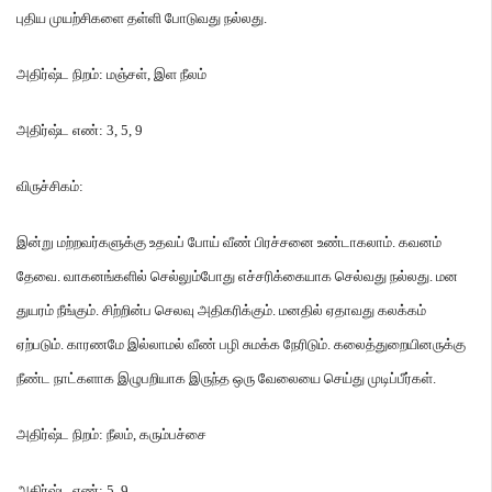
புதிய முயற்சிகளை தள்ளி போடுவது நல்லது
.
அதிர்ஷ்ட நிறம்
:
மஞ்சள்
,
இள நீலம்
அதிர்ஷ்ட எண்
: 3, 5, 9
விருச்சிகம்
:
இன்று மற்றவர்களுக்கு உதவப் போய் வீண் பிரச்சனை உண்டாகலாம்
.
கவனம்
தேவை
.
வாகனங்களில் செல்லும்போது எச்சரிக்கையாக செல்வது நல்லது
.
மன
துயரம் நீங்கும்
.
சிற்றின்ப செலவு அதிகரிக்கும்
.
மனதில் ஏதாவது கலக்கம்
ஏற்படும்
.
காரணமே இல்லாமல் வீண் பழி சுமக்க நேரிடும்
.
கலைத்துறையினருக்கு
நீண்ட நாட்களாக இழுபறியாக இருந்த ஒரு வேலையை செய்து முடிப்பீர்கள்
.
அதிர்ஷ்ட நிறம்
:
நீலம்
,
கரும்பச்சை
அதிர்ஷ்ட எண்
: 5, 9