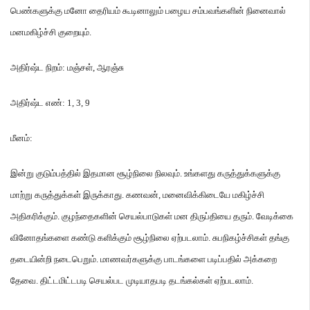
பெண்களுக்கு மனோ தைரியம் கூடினாலும் பழைய சம்பவங்களின் நினைவால்
மனமகிழ்ச்சி குறையும்
.
அதிர்ஷ்ட நிறம்
:
மஞ்சள்
,
ஆரஞ்சு
அதிர்ஷ்ட எண்
: 1, 3, 9
மீனம்
:
இன்று குடும்பத்தில் இதமான சூழ்நிலை நிலவும்
.
உங்களது கருத்துக்களுக்கு
மாற்று கருத்துக்கள் இருக்காது
.
கணவன்
,
மனைவிக்கிடையே மகிழ்ச்சி
அதிகரிக்கும்
.
குழந்தைகளின் செயல்பாடுகள் மன திருப்தியை தரும்
.
வேடிக்கை
வினோதங்களை கண்டு களிக்கும் சூழ்நிலை ஏற்படலாம்
.
சுபநிகழ்ச்சிகள் தங்கு
தடையின்றி நடைபெறும்
.
மாணவர்களுக்கு பாடங்களை படிப்பதில் அக்கறை
தேவை
.
திட்டமிட்டபடி செயல்பட முடியாதபடி தடங்கல்கள் ஏற்படலாம்
.