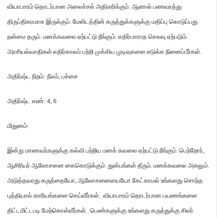
வியாபாரம் தொடர்பான அலைச்சல் அதிகரிக்கும்
.
ஆனால் பணவரத்து
திருப்திகரமாக இருக்கும்
.
மேலிடத்தின் கருத்துக்களுக்கு மதிப்பு கொடுப்பது
நன்மை தரும்
.
மனக்கவலை ஏற்பட்டு நீங்கும்
.
எதிர்பாராத செலவு ஏற்படும்
.
அரசியல்வாதிகள் எதிர்காலம் பற்றி முக்கிய முடிவுகளை எடுக்க நினைப்பீர்கள்
.
அதிர்ஷ்ட நிறம்
:
நீலம்
,
பச்சை
அதிர்ஷ்ட எண்
: 4, 6
மிதுனம்
:
இன்று மாணவர்களுக்கு கல்வி பற்றிய மனக் கவலை ஏற்பட்டு நீங்கும்
.
பெற்றோர்
,
ஆசிரியர் ஆலோசனை கைகொடுக்கும்
.
துன்பங்கள் தீரும்
.
மனக்கவலை அகலும்
.
அடுத்தவரது கருத்தையோ
,
ஆலோசனையையோ கேட்காமல் உங்களது சொந்த
புத்தியால் காரியங்களை செய்வீர்கள்
.
வியாபாரம் தொடர்பான பயணங்களை
திட்டமிட்டபடி மேற்கொள்வீர்கள்
.
பெண்களுக்கு உங்களது கருத்துக்கு சிலர்