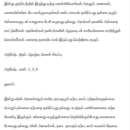
இன்று குடும்பத்தில் இருந்து வந்த மனக்கிலேசங்கள் அகலும்
.
கணவன்
,
மனைவிக்கிடையே வாக்குவாதங்கள் உண்டாகாமல் தவிர்ப்பது நன்மை தரும்
.
பிள்ளைகளுடன் சகஜமாக பேசி வருவது நல்லது
.
அவர்கள் நலனில் அக்கறை
காட்டுவீர்கள்
.
உறவினர்கள் நண்பர்களின் ஆதரவுடன் காரியங்களை சாதித்துக்
கொள்வீர்கள்
.
மனதை தளரவிடாமல் இருப்பது வெற்றியை தரும்
.
அதிர்ஷ்ட நிறம்
:
ஆரஞ்சு
,
வெண் சிவப்பு
அதிர்ஷ்ட எண்
: 1, 3, 9
துலாம்
:
இன்று வீண் அலைச்சலும் காரிய தாமதமும் ஏற்படலாம்
.
மற்றவர்களுக்காக
பொறுப்புக்களை ஏற்பதை தவிர்ப்பது நல்லது
.
கூடுதல் பணிச்சுமையை ஏற்க
வேண்டி இருக்கும்
.
உங்களது கருத்துக்களை தெரிவிக்கும்போது கவனமாக
பேசுவது நல்லது
.
வீண் அலைச்சல்
,
தடை தாமதம் ஏற்படலாம் கவனம் தேவை
.