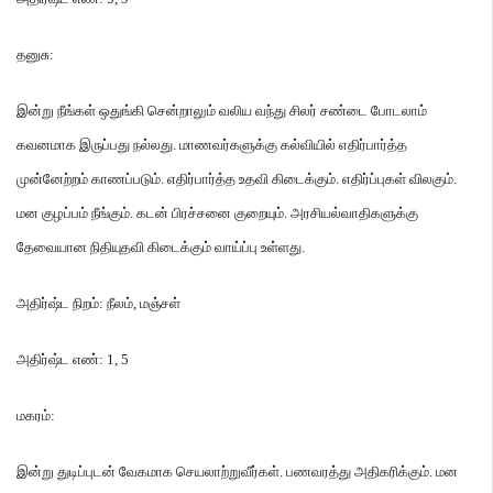
தனுசு
:
இன்று நீங்கள் ஒதுங்கி சென்றாலும் வலிய வந்து சிலர் சண்டை போடலாம்
கவனமாக இருப்பது நல்லது
.
மாணவர்களுக்கு கல்வியில் எதிர்பார்த்த
முன்னேற்றம் காணப்படும்
.
எதிர்பார்த்த உதவி கிடைக்கும்
.
எதிர்ப்புகள் விலகும்
.
மன குழப்பம் நீங்கும்
.
கடன் பிரச்சனை குறையும்
.
அரசியல்வாதிகளுக்கு
தேவையான நிதியுதவி கிடைக்கும் வாய்ப்பு உள்ளது
.
அதிர்ஷ்ட நிறம்
:
நீலம்
,
மஞ்சள்
அதிர்ஷ்ட எண்
: 1, 5
மகரம்
:
இன்று துடிப்புடன் வேகமாக செயலாற்றுவீர்கள்
.
பணவரத்து அதிகரிக்கும்
.
மன