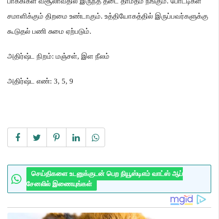
பாக்கிகள் வசூலாவதில் இருந்த தடை தாமதம் நீங்கும்
.
போட்டிகள்
சமாளிக்கும் திறமை உண்டாகும்
.
உத்தியோகத்தில் இருப்பவர்களுக்கு
கூடுதல் பணி சுமை ஏற்படும்
.
அதிர்ஷ்ட நிறம்
:
மஞ்சள்
,
இள நீலம்
அதிர்ஷ்ட எண்
: 3, 5, 9
செய்திகளை உடனுக்குடன் பெற நியூஸ்டிஎம் வாட்ஸ் ஆப்
சேனலில் இணையுங்கள்