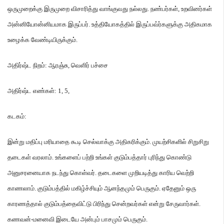
ஒருமுறைக்கு இருமுறை விசாரித்து வாங்குவது நல்லது
.
நண்பர்கள்
,
உறவினர்கள்
அன்னியோன்னியமாக இருப்பர்
.
உத்தியோகத்தில் இருப்பவ்ர்களுக்கு அதிகமாக
உழைக்க வேண்டியிருக்கும்
.
அதிர்ஷ்ட நிறம்
:
ஆரஞ்சு
,
வெளிர் பச்சை
அதிர்ஷ்ட எண்கள்
: 1, 5,
கடகம்
:
இன்று மதிப்பு மரியாதை கூடி செல்வாக்கு அதிகரிக்கும்
.
முயற்சிகளில் சிறுசிறு
தடைகள் வரலாம்
.
உங்களைப் பற்றி உங்கள் குடும்பத்தார் புரிந்து கொண்டு
அனுசரனையாக நடந்து கொள்வர்
.
தடைகளை முறியடித்து காரிய வெற்றி
காணலாம்
.
குடும்பத்தில் மகிழ்ச்சியும் ஆனந்தமும் பெருகும்
.
ஏதேனும் ஒரு
காரணத்தால் குடும்பத்தைவிட்டு பிரிந்து சென்றவர்கள் என்று சேருவார்கள்
.
கணவன்
-
மனைவி இடையே அன்பும் பாசமும் பெருகும்
.