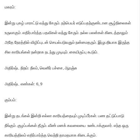
மகரம்
:
இன்று புகழ் பாராட்டு வந்து சேரும்
.
நற்பெயர் எடுப்பதற்குண்டான சூழ்நிலைகள்
உருவாகும்
.
எதிர்பார்த்த பதவிகள் வந்து சேரும்
.
நல்ல பலன்கள் கிடைத்தாலும்
அதே நேரத்தில் விழிப்புடன் செயல்படுவதும் நன்மைதரும்
.
இழுபறியாக இருந்த
சில காரியங்கள் நன்றாக நடந்து முடியும்
.
கையிருப்பு கூடும்
.
அதிர்ஷ்ட நிறம்
:
நீலம்
,
வெளிர் பச்சை
,
ஆரஞ்சு
அதிர்ஷ்ட எண்கள்
: 6, 9
கும்பம்
:
இன்று தடங்கல் இன்றி எல்லா காரியத்தையும் முடிப்பீர்கள்
.
பண தட்டுப்பாடு
நீங்கும்
.
குழப்பங்கள் தீரும்
.
வீண் மனக் கவலையை உண்டாக்குவார்
.
எந்த ஒரு
காரியத்திலம் எதிர்பார்த்த வெற்றி தாமதமாக கிடைக்கும்
.