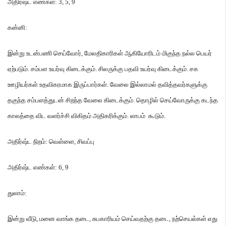
அதிர்ஷ்ட எண்கள்
: 3, 5, 9
கன்னி
:
இன்று உடன்பணி செய்வோர்
,
மேலதிகாரிகள் ஆகியோரிடம் மிகுந்த நல்ல பெயர்
ஏற்படும்
.
சம்பள உயர்வு கிடைக்கும்
.
சிலருக்கு பதவி உயர்வு கிடைக்கும்
.
சக
ஊழியர்கள் உதவிகரமாக இருப்பார்கள்
.
வேலை இல்லாமல் தவித்தவர்களுக்கு
தகுந்த சம்பளத்துடன் சிறந்த வேலை கிடைக்கும்
.
தொழில் செய்வோருக்கு கடந்த
காலத்தை விட வளர்ச்சி விகிதம் அதிகரிக்கும்
.
லாபம் கூடும்
.
அதிர்ஷ்ட நிறம்
:
வெள்ளை
,
சிவப்பு
அதிர்ஷ்ட எண்கள்
: 6, 9
துலாம்
:
இன்று வீடு
,
மனை வாங்க தடை
,
சுபகாரியம் செய்வதற்கு தடை
,
நற்செயல்கள் எது