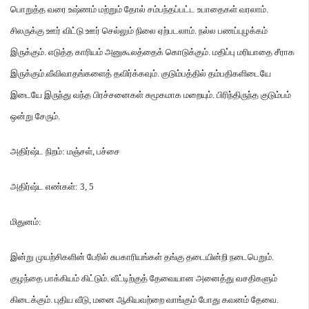
பொறுத்த வரை உஷ்ணம் மற்றும் தோல் சம்பந்தப்பட்ட உபாதைகள் வரலாம்
.
சிலருக்கு ஊர் விட்டு ஊர் செல்லும் நிலை ஏற்படலாம்
.
நல்ல பணப்புழக்கம்
இருக்கும்
.
எடுத்த காரியம் அனுகூலத்தைக் கொடுக்கும்
.
மதிப்பு மரியாதை சீராக
இருக்கும்
.
வீவிவாதங்களைத் தவிர்க்கவும்
.
குடும்பத்தில் தம்பதிகளிடையே
இடையே இருந்து வந்த பிரச்சனைகள் சுமூகமாக மறையும்
.
பிரிந்திருந்த குடும்பம்
ஒன்று சேரும்
.
அதிர்ஷ்ட நிறம்
:
மஞ்சள்
,
பச்சை
அதிர்ஷ்ட எண்கள்
: 3, 5
மிதுனம்
:
இன்று முயற்சிகளின் பேரில் சுபகாரியங்கள் தங்கு தடையின்றி நடைபெறும்
.
குழந்தை பாக்கியம் கிட்டும்
.
வீட்டிற்குத் தேவையான அனைத்து வசதிகளும்
கிடைக்கும்
.
புதிய வீடு
,
மனை ஆகியவற்றை வாங்கும் போது கவனம் தேவை
.