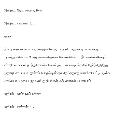
அதிர்ஷ்ட நிறம்
:
மஞ்சள்
,
நீலம்
அதிர்ஷ்ட எண்கள்
: 3, 5
தனுசு
:
இன்று தந்தையார் உடல்நிலை முன்னேற்றம் ஏற்படும்
.
தந்தையுடன் கருத்து
பரிமாற்றம் செய்யும் போது கவனம் தேவை
.
வேலை செய்யும் இடங்களில் மிகவும்
எச்சரிக்கையுடன் நடந்து கொள்ள வேண்டும்
.
பண விஷயங்களில் தேர்ந்தெடுத்து
முதலீடு செய்யவும்
.
தூங்கப் போகும்முன் குலதெய்வத்தை வணங்கி விட்டு படுக்க
செல்லவும்
.
தேவையற்ற வீண் குழப்பங்கள்
,
கற்பனைகள் வேண்டாம்
.
அதிர்ஷ்ட நிறம்
:
நீலம்
,
பச்சை
அதிர்ஷ்ட எண்கள்
: 2, 7