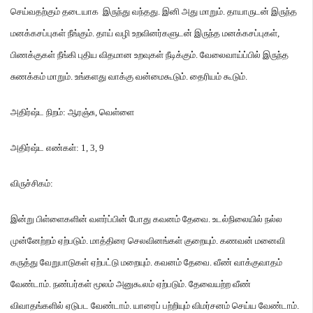
செய்வதற்கும் தடையாக இருந்து வந்தது
.
இனி அது மாறும்
.
தாயாருடன் இருந்த
மனக்கசப்புகள் நீங்கும்
.
தாய் வழி உறவினர்களுடன் இருந்த மனக்கசப்புகள்
,
பிணக்குகள் நீங்கி புதிய விதமான உறவுகள் நீடிக்கும்
.
வேலைவாய்ப்பில் இருந்த
சுணக்கம் மாறும்
.
உங்களது வாக்கு வன்மைகூடும்
.
தைரியம் கூடும்
.
அதிர்ஷ்ட நிறம்
:
ஆரஞ்சு
,
வெள்ளை
அதிர்ஷ்ட எண்கள்
: 1, 3, 9
விருச்சிகம்
:
இன்று பிள்ளைகளின் வளர்ப்பின் போது கவனம் தேவை
.
உடல்நிலையில் நல்ல
முன்னேற்றம் ஏற்படும்
.
மாத்திரை செலவினங்கள் குறையும்
.
கணவன் மனைவி
கருத்து வேறுபாடுகள் ஏற்பட்டு மறையும்
.
கவனம் தேவை
.
வீண் வாக்குவாதம்
வேண்டாம்
.
நண்பர்கள் மூலம் அனுகூலம் ஏற்படும்
.
தேவையற்ற வீண்
விவாதங்களில் ஏடுபட வேண்டாம்
.
யாரைப் பற்றியும் விமர்சனம் செய்ய வேண்டாம்
.