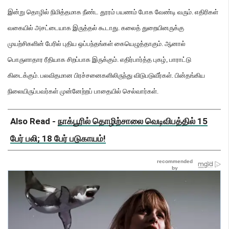
இன்று தொழில் நிமித்தமாக நீண்ட தூரம் பயணம் போக வேண்டி வரும்
.
எதிரிகள்
வகையில் அசட்டையாக இருத்தல் கூடாது
.
கலைத் துறையினருக்கு
முயற்சிகளின் பேரில் புதிய ஒப்பந்தங்கள் கையெழுத்தாகும்
.
ஆனால்
பொருளாதார ரீதியாக சிறப்பாக இருக்கும்
.
எதிர்பார்த்த புகழ்
,
பாராட்டு
கிடைக்கும்
.
பலவிதமான பிரச்சனைகளிலிருந்து விடுபடுவீர்கள்
.
பின்தங்கிய
நிலையிருப்பவர்கள் முன்னேற்றப் பாதையில் செல்வார்கள்
.
Also Read -
நாக்பூரில் தொழிற்சாலை வெடிவிபத்தில் 15
பேர் பலி; 18 பேர் படுகாயம்!