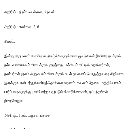
அதிர்ஷ்ட நிறம்
:
வெள்ளை
,
பிரவுன்
அதிர்ஷ்ட எண்கள்
: 2, 6
சிம்மம்
:
இன்று திருமணம் போன்ற சுபநிகழ்ச்சிகளுக்கான முயற்சிகள் இனிதே நடக்கும்
.
நல்ல வரனாகவும் கிடைக்கும்
.
குழந்தை பாக்கியம் கிட்டும்
.
உறவினர்கள்
,
நண்பர்கள் மூலம் அனுகூலம் கிடைக்கும்
.
உடல் நலனைப் பொறுத்தவரை சிறப்பாக
இருக்கும்
.
சளி மற்றும் மார்புத்தொல்லை வரலாம்
.
கவனம் தேவை
.
உத்தியோகம்
பார்ப்பவர்களுக்கு முன்னேற்றம் ஏற்படும்
.
கோரிக்கைகள்
,
ஒப்பந்தங்கள்
நிறைவேறும்
.
அதிர்ஷ்ட நிறம்
:
மஞ்சள்
,
பச்சை