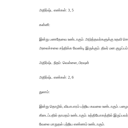
அதிர்ஷ்ட எண்கள்
: 3, 5
கன்னி
:
இன்று பணதேவை உண்டாகும்
.
அடுத்தவர்களுக்கு உதவி ச
அலைச்சலை சந்திக்க வேண்டி இருக்கும்
.
திடீர் மன குழப்பம்
அதிர்ஷ்ட நிறம்
:
வெள்ளை
,
பிரவுன்
அதிர்ஷ்ட எண்கள்
: 2, 6
துலாம்
:
இன்று தொழில்
,
வியாபாரம் பற்றிய கவலை உண்டாகும்
.
பழைய 
கிடைப்பதில் தாமதம் உண்டாகும்
.
உத்தியோகத்தில் இருப்பவ
வேலை மாறுதல் பற்றிய எண்ணம் உண்டாகும்
.