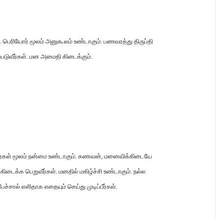
.
பெரியோர் மூலம் அனுகூலம் உண்டாகும்
.
பணவரத்து திருப்தி
டுவீர்கள்
.
மன அமைதி கிடைக்கும்
.
ர்கள் மூலம் நன்மை உண்டாகும்
.
கணவன்
,
மனைவிக்கிடையே
கிடைக்க பெறுவீர்கள்
.
மனதில் மகிழ்ச்சி உண்டாகும்
.
நல்ல
ச்சால் எளிதாக எதையும் செய்து முடிப்பீர்கள்
.