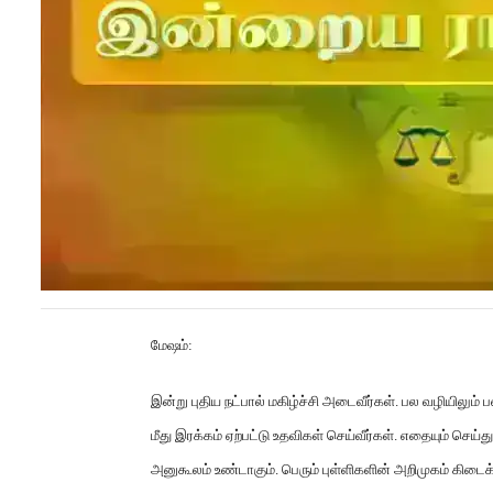
மேஷம்
:
இன்று புதிய நட்பால் மகிழ்ச்சி அடைவீர்கள்
.
பல வழியிலும் 
மீது இரக்கம் ஏற்பட்டு உதவிகள் செய்வீர்கள்
.
எதையும் செய்து 
அனுகூலம் உண்டாகும்
.
பெரும் புள்ளிகளின் அறிமுகம் கிடைக்