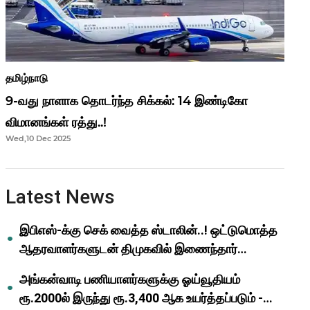
தமிழ்நாடு
9-வது நாளாக தொடர்ந்த சிக்கல்: 14 இண்டிகோ
விமானங்கள் ரத்து..!
Wed,10 Dec 2025
Latest News
இபிஎஸ்-க்கு செக் வைத்த ஸ்டாலின்..! ஒட்டுமொத்த
ஆதரவாளர்களுடன் திமுகவில் இணைந்தார்
ஓபிஎஸ்..!
அங்கன்வாடி பணியாளர்களுக்கு ஓய்வூதியம்
ரூ.2000ல் இருந்து ரூ.3,400 ஆக உயர்த்தப்படும் -