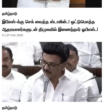
தமிழ்நாடு
இபிஎஸ்-க்கு செக் வைத்த ஸ்டாலின்..! ஒட்டுமொத்த
ஆதரவாளர்களுடன் திமுகவில் இணைந்தார் ஓபிஎஸ்..!
Fri,27 Feb 2026
தமிழ்நாடு