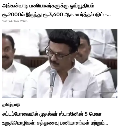
அங்கன்வாடி பணியாளர்களுக்கு ஓய்வூதியம்
ரூ.2000ல் இருந்து ரூ.3,400 ஆக உயர்த்தப்படும் -
Sat,24 Jan 2026
முதல்வர் மு.க.ஸ்டாலின்..!
தமிழ்நாடு
சட்டப்பேரவையில் முதல்வர் ஸ்டாலினின் 5 மெகா
உறுதிமொழிகள்: சத்துணவு பணியாளர்கள் மற்றும்