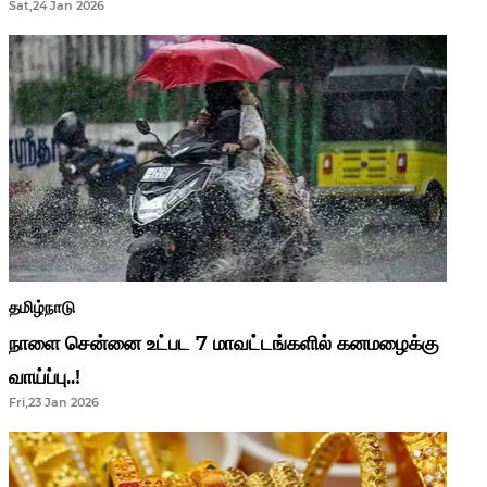
Sat,24 Jan 2026
ஆசிரியர்களுக்கு ஜாக்பாட்!
தமிழ்நாடு
நாளை சென்னை உட்பட 7 மாவட்டங்களில் கனமழைக்கு
வாய்ப்பு..!
Fri,23 Jan 2026