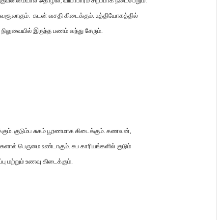
்குவன்மையால் தொழில்
,
வியாபாரம் சிறப்பாக நடைபெறும்
.
 வசூலாகும்
.
கடன் வசதி கிடைக்கும்
.
உத்தியோகத்தில்
.
நிலுவையில் இருந்த பணம் வந்து சேரும்
.
கும்
.
குடும்ப சுகம் பூரணமாக கிடைக்கும்
.
கணவன்
,
களால் பெருமை உண்டாகும்
.
சுப காரியங்களில் குடும்
பு மற்றும் உணவு கிடைக்கும்
.