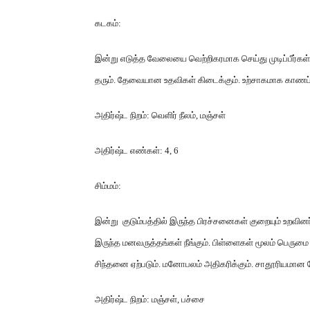
கடகம்
:
இன்று எடுத்த வேலையை வெற்றிகரமாக செய்து முடிப்பீர்கள்
தரும்
.
தேவையான உதவிகள் கிடைக்கும்
.
உற்சாகமாக காணப்ப
அதிர்ஷ்ட நிறம்
:
வெளிர் நீலம்
,
மஞ்சள்
அதிர்ஷ்ட எண்கள்
: 4, 6
சிம்மம்
:
இன்று குடும்பத்தில் இருந்த பிரச்சனைகள் குறையும் உறவின
இருந்த மனவருத்தங்கள் நீங்கும்
.
பிள்ளைகள் மூலம் பெருமை 
சிந்தனை ஏற்படும்
.
மனோபலம் அதிகரிக்கும்
.
சாதூரியமான பே
அதிர்ஷ்ட நிறம்
:
மஞ்சள்
,
பச்சை