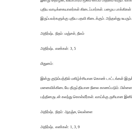
இன்று தொழில்
,
வியாபாரம் மூலம் லாபம் அதிகம் வரும்
.
வாக
புதிய வாடிக்கையாளர்கள் கிடைப்பார்கள்
.
பழைய பாக்கிகள்
இருப்பவர்களுக்கு புதிய பதவி கிடைக்கும்
.
அந்தஸ்து உயரும்
அதிர்ஷ்ட நிறம்
:
மஞ்சள்
,
நீலம்
அதிர்ஷ்ட எண்கள்
: 3, 5
மிதுனம்
:
இன்று குடும்பத்தில் மகிழ்ச்சியான கொண் டாட்டங்கள் இருக்
மனைவிக்கிடையே திருப்தியான நிலை காணப்படும்
.
பிள்ளை
பத்தினருடன் கலந்து கொள்வீர்கள்
.
வாய்க்கு ருசியான இனிப்
அதிர்ஷ்ட நிறம்
:
ஆரஞ்சு
,
வெள்ளை
அதிர்ஷ்ட எண்கள்
: 1, 3, 9