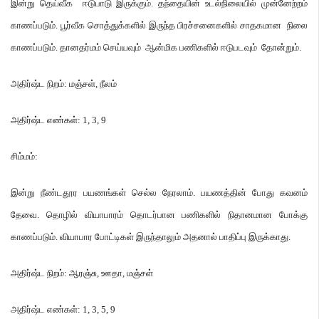
இன்று தெய்வீக ஈடுபாடு இருக்கும்
.
தந்தையின் உடல்நிலையில் முன்னேற்றம்
காணப்படும்
.
பூர்வீக சொத்துக்களில் இருந்த பிரச்சனைகளில் சாதகமான நிலை
காணப்படும்
.
தானதர்மம் செய்யவும் ஆன்மிக பணிகளில் ஈடுபடவும் தோன்றும்
.
அதிர்ஷ்ட நிறம்
:
மஞ்சள்
,
நீலம்
அதிர்ஷ்ட எண்கள்
: 1, 3, 9
சிம்மம்
:
இன்று நீண்டதூர பயணங்கள் செல்ல நேரலாம்
.
பயணத்தின் போது கவனம்
தேவை
.
தொழில் வியாபாரம் தொடர்பான பணிகளில் நிதானமான போக்கு
காணப்படும்
.
வியாபார போட்டிகள் இருந்தாலும் அதனால் பாதிப்பு இருக்காது
.
அதிர்ஷ்ட நிறம்
:
ஆரஞ்சு
,
ஊதா
,
மஞ்சள்
அதிர்ஷ்ட எண்கள்
: 1, 3, 5, 9