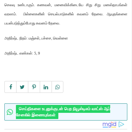
செலவு உண்டாகும்
.
கணவன்
,
மனைவிக்கிடையே சிறு சிறு மனஸ்தாபங்கள்
வரலாம்
.
பிள்ளைகளின் செயல்பாடுகளில் கவனம் தேவை
.
ஆயுதங்களை
பயன்படுத்தும்போது கவனம் தேவை
.
அதிர்ஷ்ட நிறம்
:
மஞ்சள்
,
பச்சை
,
வெள்ளை
அதிர்ஷ்ட எண்கள்
: 5, 9
செய்திகளை உடனுக்குடன் பெற நியூஸ்டிஎம் வாட்ஸ் ஆப்
சேனலில் இணையுங்கள்