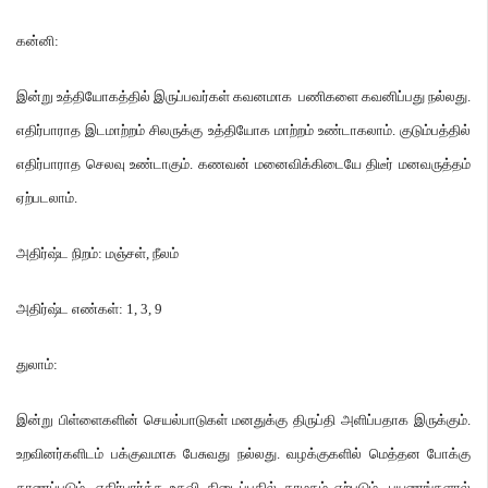
கன்னி
:
இன்று உத்தியோகத்தில் இருப்பவர்கள் கவனமாக பணிகளை கவனிப்பது நல்லது
.
எதிர்பாராத இடமாற்றம் சிலருக்கு உத்தியோக மாற்றம் உண்டாகலாம்
.
குடும்பத்தில்
எதிர்பாராத செலவு உண்டாகும்
.
கணவன் மனைவிக்கிடையே திடீர் மனவருத்தம்
ஏற்படலாம்
.
அதிர்ஷ்ட நிறம்
:
மஞ்சள்
,
நீலம்
அதிர்ஷ்ட எண்கள்
: 1, 3, 9
துலாம்
:
இன்று பிள்ளைகளின் செயல்பாடுகள் மனதுக்கு திருப்தி அளிப்பதாக இருக்கும்
.
உறவினர்களிடம் பக்குவமாக பேசுவது நல்லது
.
வழக்குகளில் மெத்தன போக்கு
காணப்படும்
.
எதிர்பார்த்த உதவி கிடைப்பதில் தாமதம் ஏற்படும்
.
பயணங்களால்