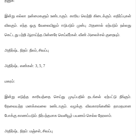
தனுசு
:
இன்று எல்லா நன்மைகளும் உண்டாகும்
.
காரிய வெற்றி கிடைக்கும்
.
எதிர்ப்புகள்
விலகும்
.
எந்த ஒரு வேலையிலும் ஈடுபடும் முன்பு அதனால் ஏற்படும் நல்லது
கெட்டது பற்றி ஆராய்ந்த பின்னரே செய்வீர்கள்
.
வீண் அலைச்சல் குறையும்
.
அதிர்ஷ்ட நிறம்
:
நீலம்
,
சிவப்பு
அதிர்ஷ்ட எண்கள்
: 3, 5, 7
மகரம்
:
இன்று எடுத்த காரியத்தை செய்து முடிப்பதில் தடங்கல் ஏற்பட்டு நீங்கும்
.
தேவையற்ற மனக்கவலை உண்டாகும்
.
வழக்கு விவகாரங்களில் தாமதமான
போக்கு காணப்படும்
.
நிர்பந்தமாக வெளியூர் பயணம் செல்ல நேரலாம்
.
அதிர்ஷ்ட நிறம்
:
மஞ்சள்
,
சிவப்பு