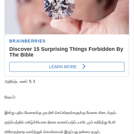
: 9
3
அதிர்ஷ்ட
எண்
,
:
ரிஷபம்
.
இன்று
புதிய
வேலைக்கு
முயற்சி
செய்கிறவர்களுக்கு
வேலை
கிடைக்கும்
.
குடும்பத்தில்
மகிழ்ச்சியான
நிலை
காணப்படும்
யாரிடமும்
எதிர்த்து
பேசி
.
விரோதத்தை
வளர்த்துக்
கொள்ளாமல்
இருப்பது
நன்மை
தரும்