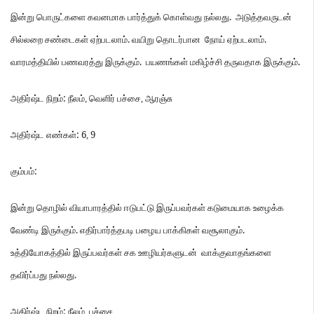
.
இன்று
பொருட்களை
கவனமாக
பார்த்துக்
கொள்வது
நல்லது
அடுத்தவருடன்
.
.
சில்லறை
சண்டைகள்
ஏற்படலாம்
வயிறு
தொடர்பான
நோய்
ஏற்படலாம்
.
.
வாரமத்தியில்
பணவரத்து
இருக்கும்
பயணங்கள்
மகிழ்ச்சி
தருவதாக
இருக்கும்
:
அதிர்ஷ்ட
நிறம்
நீலம்
,
வெளிர்
பச்சை
,
ஆரஞ்சு
: 6
9
அதிர்ஷ்ட
எண்கள்
,
:
கும்பம்
இன்று
தொழில்
வியாபாரத்தில்
ஈடுபட்டு
இருப்பவர்கள்
கடுமையாக
உழைக்க
.
.
வேண்டி
இருக்கும்
எதிர்பார்த்தபடி
பழைய
பாக்கிகள்
வசூலாகும்
உத்தியோகத்தில்
இருப்பவர்கள்
சக
ஊழியர்களுடன்
வாக்குவாதங்களை
.
தவிர்ப்பது
நல்லது
:
அதிர்ஷ்ட
நிறம்
நீலம்
,
பச்சை