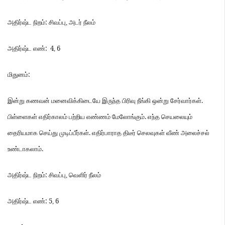
:
அதிர்ஷ்ட
நிறம்
சிவப்பு
,
அடர்
நீலம்
: 4
6
அதிர்ஷ்ட
எண்
,
:
மிதுனம்
.
இன்று
கணவன்
மனைவிக்கிடையே
இருந்த
பிரிவு
நீங்கி
ஒன்று
சேர்வார்கள்
.
பிள்ளைகள்
எதிர்காலம்
பற்றிய
எண்ணம்
மேலோங்கும்
எந்த
செயலையும்
.
தைரியமாக
செய்து
முடிப்பீர்கள்
எதிர்பாராத
திடீர்
செலவுகள்
வீண்
அலைச்சல்
.
உண்டாகலாம்
:
அதிர்ஷ்ட
நிறம்
சிவப்பு
,
வெளிர்
நீலம்
: 5
6
அதிர்ஷ்ட
எண்
,