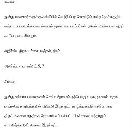
:
கடகம்
இன்று
மாணவர்களுக்கு
கல்வியில்
வெற்றி
பெற
வேண்டும்
என்ற
நோக்கத்தில்
.
.
கஷ்டமான
பாடங்களையும்
மனம்
துவளாமல்
படிப்பீர்கள்
குடும்ப
பிரச்சனை
தீரும்
.
காரிய
தடை
விலகும்
:
அதிர்ஷ்ட
நிறம்
பச்சை
,
மஞ்சள்
,
நீலம்
: 2
5
7
அதிர்ஷ்ட
எண்கள்
,
,
:
சிம்மம்
.
.
இன்று
உல்லாச
பயணங்கள்
செல்ல
நேரலாம்
நற்பெயரும்
புகழும்
உண்டாகும்
.
புண்ணிய
காரியங்களில்
ஈடுபாடு
இருக்கும்
வாழ்க்கையில்
எதிர்பாராத
.
திருப்பங்களை
சந்திக்க
நேரலாம்
எப்படிப்பட்ட
பிரச்சனை
வந்தாலும்
.
சமாளித்துவிடும்
திறமை
இருக்கும்