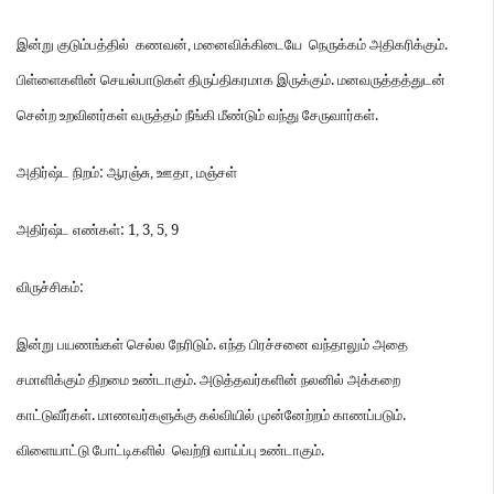
.
இன்று
குடும்பத்தில்
கணவன்
,
மனைவிக்கிடையே
நெருக்கம்
அதிகரிக்கும்
.
பிள்ளைகளின்
செயல்பாடுகள்
திருப்திகரமாக
இருக்கும்
மனவருத்தத்துடன்
.
சென்ற
உறவினர்கள்
வருத்தம்
நீங்கி
மீண்டும்
வந்து
சேருவார்கள்
:
அதிர்ஷ்ட
நிறம்
ஆரஞ்சு
,
ஊதா
,
மஞ்சள்
: 1
3
5
9
அதிர்ஷ்ட
எண்கள்
,
,
,
:
விருச்சிகம்
.
இன்று
பயணங்கள்
செல்ல
நேரிடும்
எந்த
பிரச்சனை
வந்தாலும்
அதை
.
சமாளிக்கும்
திறமை
உண்டாகும்
அடுத்தவர்களின்
நலனில்
அக்கறை
.
.
காட்டுவீர்கள்
மாணவர்களுக்கு
கல்வியில்
முன்னேற்றம்
காணப்படும்
.
விளையாட்டு
போட்டிகளில்
வெற்றி
வாய்ப்பு
உண்டாகும்