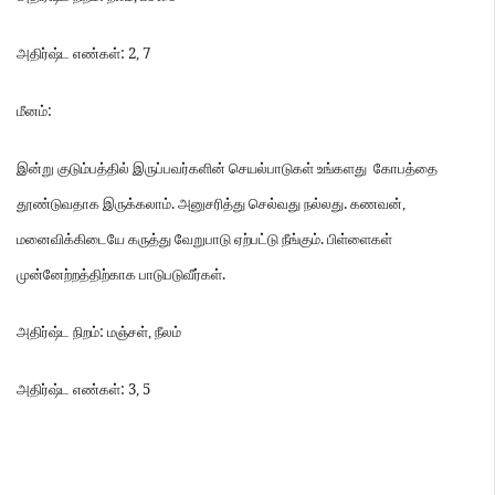
: 2
7
அதிர்ஷ்ட
எண்கள்
,
:
மீனம்
இன்று
குடும்பத்தில்
இருப்பவர்களின்
செயல்பாடுகள்
உங்களது
கோபத்தை
.
.
தூண்டுவதாக
இருக்கலாம்
அனுசரித்து
செல்வது
நல்லது
கணவன்
,
.
மனைவிக்கிடையே
கருத்து
வேறுபாடு
ஏற்பட்டு
நீங்கும்
பிள்ளைகள்
.
முன்னேற்றத்திற்காக
பாடுபடுவீர்கள்
:
அதிர்ஷ்ட
நிறம்
மஞ்சள்
,
நீலம்
: 3
5
அதிர்ஷ்ட
எண்கள்
,