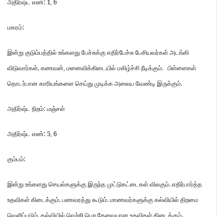
: 1
6
அதிர்ஷ்ட
எண்
,
:
மகரம்
இன்று
குடும்பத்தில்
உங்களது
பேச்சுக்கு
எதிர்பேச்சு
பேசியவர்கள்
அடங்கி
.
.
விடுவார்கள்
கணவன்
,
மனைவிக்கிடையில்
மகிழ்ச்சி
நீடிக்கும்
பிள்ளைகள்
.
தொடர்பான
காரியங்களை
செய்து
முடிக்க
அலைய
வேண்டி
இருக்கும்
:
அதிர்ஷ்ட
நிறம்
மஞ்சள்
: 5
6
அதிர்ஷ்ட
எண்
,
:
கும்பம்
.
இன்று
உங்களது
செயல்களுக்கு
இருந்த
முட்டுகட்டைகள்
விலகும்
எதிர்பார்த்த
.
.
உதவிகள்
கிடைக்கும்
பணவரத்து
கூடும்
மாணவர்களுக்கு
கல்வியில்
திறமை
.
.
வெளிப்படும்
கல்வியில்
வெற்றி
பெற
தேவையான
உதவிகள்
கிடைக்கும்