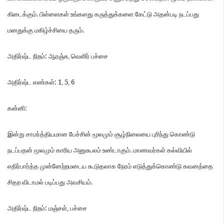
.
கிடைக்கும்
பிள்ளைகள்
உங்களது
கருத்துக்களை
கேட்டு
அதன்படி
நடப்பது
.
மனதுக்கு
மகிழ்ச்சியை
தரும்
:
அதிர்ஷ்ட
நிறம்
ஆரஞ்சு
,
வெளிர்
பச்சை
: 1
5
6
அதிர்ஷ்ட
எண்கள்
,
,
:
கன்னி
இன்று
சாமர்த்தியமான
பேச்சின்
மூலமும்
சூழ்நிலையை
புரிந்து
கொண்டு
.
நடப்பதன்
மூலமும்
காரிய
அனுகூலம்
உண்டாகும்
மாணவர்கள்
கல்வியில்
எதிர்பார்த்த
முன்னேற்றமடைய
கூடுதலாக
நேரம்
எடுத்துக்கொண்டு
கவனத்தை
.
சிதற
விடாமல்
படிப்பது
அவசியம்
:
அதிர்ஷ்ட
நிறம்
மஞ்சள்
,
பச்சை