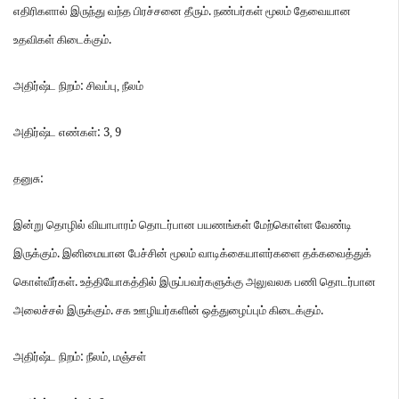
.
எதிரிகளால்
இருந்து
வந்த
பிரச்சனை
தீரும்
நண்பர்கள்
மூலம்
தேவையான
.
உதவிகள்
கிடைக்கும்
:
அதிர்ஷ்ட
நிறம்
சிவப்பு
,
நீலம்
: 3
9
அதிர்ஷ்ட
எண்கள்
,
:
தனுசு
இன்று
தொழில்
வியாபாரம்
தொடர்பான
பயணங்கள்
மேற்கொள்ள
வேண்டி
.
இருக்கும்
இனிமையான
பேச்சின்
மூலம்
வாடிக்கையாளர்களை
தக்கவைத்துக்
.
கொள்வீர்கள்
உத்தியோகத்தில்
இருப்பவர்களுக்கு
அலுவலக
பணி
தொடர்பான
.
.
அலைச்சல்
இருக்கும்
சக
ஊழியர்களின்
ஒத்துழைப்பும்
கிடைக்கும்
:
அதிர்ஷ்ட
நிறம்
நீலம்
,
மஞ்சள்