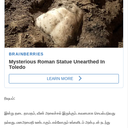
:
ரிஷபம்
.
இன்று
தடை
தாமதம்
,
வீண்
அலைச்சல்
இருக்கும்
கவனமாக
செயல்படுவது
.
.
நல்லது
மனஅமைதி
உண்டாகும்
எல்லோரும்
உங்களிடம்
அன்புடன்
நடந்து