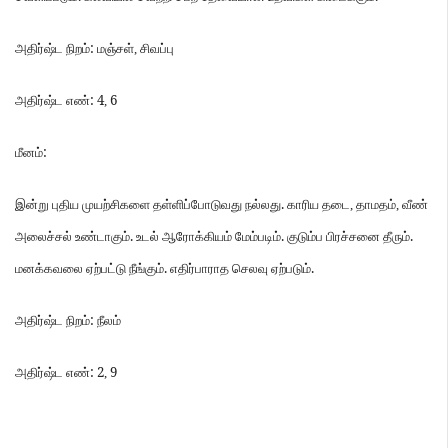
:
அதிர்ஷ்ட
நிறம்
மஞ்சள்
,
சிவப்பு
: 4
6
அதிர்ஷ்ட
எண்
,
:
மீனம்
.
இன்று
புதிய
முயற்சிகளை
தள்ளிப்போடுவது
நல்லது
காரிய
தடை
,
தாமதம்
,
வீண்
.
.
.
அலைச்சல்
உண்டாகும்
உடல்
ஆரோக்கியம்
மேம்படிம்
குடும்ப
பிரச்சனை
தீரும்
.
.
மனக்கவலை
ஏற்பட்டு
நீங்கும்
எதிர்பாராத
செலவு
ஏற்படும்
:
அதிர்ஷ்ட
நிறம்
நீலம்
: 2
9
அதிர்ஷ்ட
எண்
,