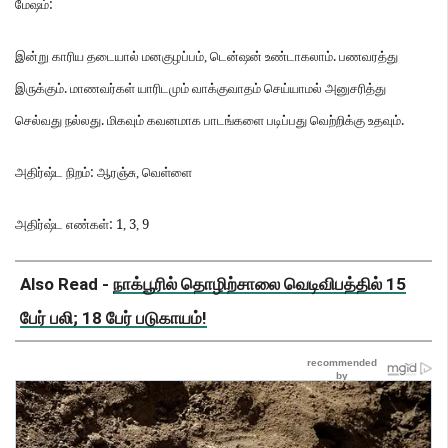
:
மேஷம்
.
இன்று
காரிய
தடையால்
மனகுழப்பம்
,
டென்ஷன்
உண்டாகலாம்
பணவரத்து
.
இருக்கும்
மாணவர்கள்
யாரிடமும்
வாக்குவாதம்
செய்யாமல்
அனுசரித்து
.
.
செல்வது
நல்லது
மிகவும்
கவனமாக
பாடங்களை
படிப்பது
வெற்றிக்கு
உதவும்
:
அதிர்ஷ்ட
நிறம்
ஆரஞ்சு
,
வெள்ளை
: 1
3
9
அதிர்ஷ்ட
எண்கள்
,
,
Also Read -
நாக்பூரில் தொழிற்சாலை வெடிவிபத்தில் 15
பேர் பலி; 18 பேர் படுகாயம்!