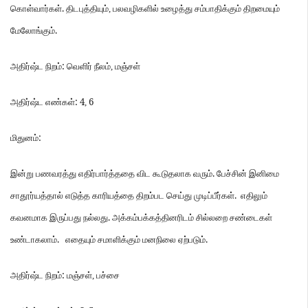
.
கொள்வார்கள்
திடபுத்தியும்
,
பலவழிகளில்
உழைத்து
சம்பாதிக்கும்
திறமையும்
.
மேலோங்கும்
:
அதிர்ஷ்ட
நிறம்
வெளிர்
நீலம்
,
மஞ்சள்
: 4
6
அதிர்ஷ்ட
எண்கள்
,
:
மிதுனம்
.
இன்று
பணவரத்து
எதிர்பார்த்ததை
விட
கூடுதலாக
வரும்
பேச்சின்
இனிமை
.
சாதூர்யத்தால்
எடுத்த
காரியத்தை
திறம்பட
செய்து
முடிப்பீர்கள்
எதிலும்
.
கவனமாக
இருப்பது
நல்லது
அக்கம்பக்கத்தினரிடம்
சில்லறை
சண்டைகள்
.
.
உண்டாகலாம்
எதையும்
சமாளிக்கும்
மனநிலை
ஏற்படும்
:
அதிர்ஷ்ட
நிறம்
மஞ்சள்
,
பச்சை