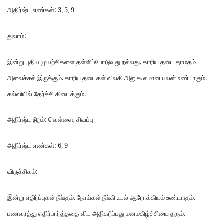
: 3
5
9
அதிர்ஷ்ட
எண்கள்
,
,
:
துலாம்
.
இன்று
புதிய
முயற்சிகளை
தள்ளிப்போடுவது
நல்லது
காரிய
தடை
தாமதம்
.
.
அலைச்சல்
இருக்கும்
காரிய
தடைகள்
விலகி
அனுகூலமான
பலன்
உண்டாகும்
.
கல்வியில்
தேர்ச்சி
கிடைக்கும்
:
அதிர்ஷ்ட
நிறம்
வெள்ளை
,
சிவப்பு
: 6
9
அதிர்ஷ்ட
எண்கள்
,
:
விருச்சிகம்
.
.
இன்று
எதிர்ப்புகள்
நீங்கும்
நோய்கள்
நீங்கி
உடல்
ஆரோக்கியம்
உண்டாகும்
.
பணவரத்து
எதிர்பார்த்ததை
விட
அதிகரிப்பது
மனமகிழ்ச்சியை
தரும்