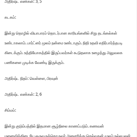
: 3
5
அதிர்ஷ்ட
எண்கள்
,
:
கடகம்
இன்று
தொழில்
வியாபாரம்
தொடர்பான
காரியங்களில்
சிறு
தடங்கல்கள்
.
.
உண்டாகலாம்
பார்ட்னர்
மூலம்
நன்மை
உண்டாகும்
நிதி
உதவி
எதிர்பார்த்தபடி
.
கிடைக்கும்
உத்தியோகத்தில்
இருப்பவர்கள்
கூடுதலாக
உழைத்து
அலுவலக
.
பணிகளை
முடிக்க
வேண்டி
இருக்கும்
:
அதிர்ஷ்ட
நிறம்
வெள்ளை
,
பிரவுன்
: 2
6
அதிர்ஷ்ட
எண்கள்
,
:
சிம்மம்
.
இன்று
குடும்பத்தில்
இதமான
சூழ்நிலை
காணப்படும்
கணவன்
மனைவிக்கிடையே
ஒருவருக்கொருவர்
அனுசரித்து
செல்வதன்
மூலம்
நல்லபலன்