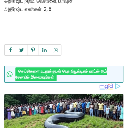
அதிர்ஷ்ட நிறம்: வெள்ளை, பிரவுன்
அதிர்ஷ்ட எண்கள்: 2, 6
செய்திகளை உடனுக்குடன் பெற நியூஸ்டிஎம் வாட்ஸ் ஆப்
சேனலில் இணையுங்கள்