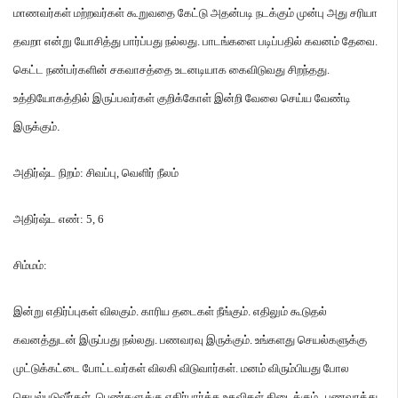
மாணவர்கள்
மற்றவர்கள்
கூறுவதை
கேட்டு
அதன்படி
நடக்கும்
முன்பு
அது
சரியா
தவறா
என்று
யோசித்து
பார்ப்பது
நல்லது
.
பாடங்களை
படிப்பதில்
கவனம்
தேவை
.
கெட்ட
நண்பர்களின்
சகவாசத்தை
உடனடியாக
கைவிடுவது
சிறந்தது
.
உத்தியோகத்தில்
இருப்பவர்கள்
குறிக்கோள்
இன்றி
வேலை
செய்ய
வேண்டி
இருக்கும்
.
அதிர்ஷ்ட
நிறம்
:
சிவப்பு
,
வெளிர்
நீலம்
அதிர்ஷ்ட
எண்
: 5, 6
சிம்மம்
:
இன்று
எதிர்ப்புகள்
விலகும்
.
காரிய
தடைகள்
நீங்கும்
.
எதிலும்
கூடுதல்
கவனத்துடன்
இருப்பது
நல்லது
.
பணவரவு
இருக்கும்
.
உங்களது
செயல்களுக்கு
முட்டுக்கட்டை
போட்டவர்கள்
விலகி
விடுவார்கள்
.
மனம்
விரும்பியது
போல
செயல்படுவீர்கள்
.
பெண்களுக்கு
எதிர்பார்த்த
உதவிகள்
கிடைக்கும்
.
பணவரத்து