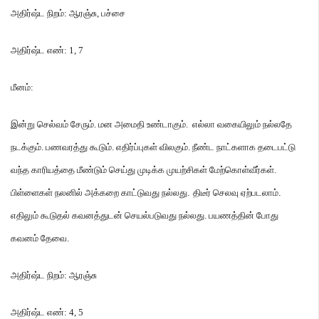
அதிர்ஷ்ட
நிறம்
:
ஆரஞ்சு
,
பச்சை
அதிர்ஷ்ட
எண்
: 1, 7
மீனம்
:
இன்று
செல்வம்
சேரும்
.
மன
அமைதி
உண்டாகும்
.
எல்லா
வகையிலும்
நல்லதே
நடக்கும்
.
பணவரத்து
கூடும்
.
எதிர்ப்புகள்
விலகும்
.
நீண்ட
நாட்களாக
தடைபட்டு
வந்த
காரியத்தை
மீண்டும்
செய்து
முடிக்க
முயற்சிகள்
மேற்கொள்வீர்கள்
.
பிள்ளைகள்
நலனில்
அக்கறை
காட்டுவது
நல்லது
.
திடீர்
செலவு
ஏற்படலாம்
.
எதிலும்
கூடுதல்
கவனத்துடன்
செயல்படுவது
நல்லது
.
பயணத்தின்
போது
கவனம்
தேவை
.
அதிர்ஷ்ட
நிறம்
:
ஆரஞ்சு
அதிர்ஷ்ட
எண்
: 4, 5