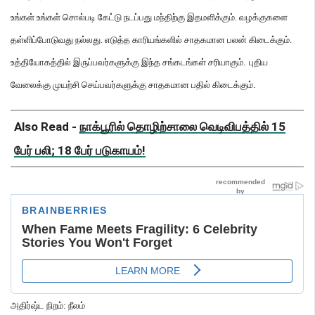
உங்கள்
உங்கள்
சொல்படி
கேட்டு
நடப்பது
மந்திற்கு
இதமளிக்கும்
.
வழக்குகளை
தள்ளிப்போடுவது
நல்லது
.
எடுத்த
காரியங்களில்
சாதகமான
பலன்
கிடைக்கும்
.
உத்தியோகத்தில்
இருப்பவர்களுக்கு
இந்த
சங்கடங்கள்
சரியாகும்
.
புதிய
வேலைக்கு
முயற்சி
செய்பவர்களுக்கு
சாதகமான
பதில்
கிடைக்கும்
.
Also Read -
நாக்பூரில் தொழிற்சாலை வெடிவிபத்தில் 15
பேர் பலி; 18 பேர் படுகாயம்!
அதிர்ஷ்ட
நிறம்
:
நீலம்