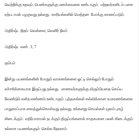
வெற்றிக்கு
உதவும்
.
பெண்களுக்கு
மனக்கவலை
உண்டாகும்
.
மற்றவர்களிடம்
பகை
ஏற்படாமல்
பழகுவது
நல்லது
.
காரியங்களில்
மெத்தன
போக்கு
காணப்படும்
.
அதிர்ஷ்ட
நிறம்
:
வெள்ளை
,
வெளிர்
நீலம்
அதிர்ஷ்ட
எண்
: 3, 7
கும்பம்
இன்று
பயணங்களின்
போதும்
வாகனங்களை
ஓட்டி
செல்லும்
போதும்
எச்சரிக்கையாக
இருப்பது
நல்லது
.
மாணவர்களுக்கு
விரும்பியதை
செய்ய
வேண்டும்
என்ற
எண்ணம்
உண்டாகும்
.
புத்தகங்கள்
கல்விக்கான
உபகரணங்களை
பாதுகாப்பாக
வைத்துக்கொள்வது
நல்லது
.
உங்களது
செயல்கள்
மூலம்
புகழ்
கிடைக்கும்
.
எதிர்பாராமல்
நடக்கும்
திருப்பங்களால்
சாதகமான
பலன்
கிடைக்கும்
.
உல்லாச
பயணங்களும்
செல்ல
நேரலாம்
.