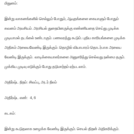
மிதுனம்
:
இன்று
வாகனங்களில்
செல்லும்
போதும்
,
ஆயுதங்களை
கையாளும்
போதும்
கவனம்
அவசியம்
.
அரசியல்
துறையினருக்கு
எண்ணியதை
செய்து
முடிக்க
முடியாமல்
தடங்கல்
உண்டாகும்
.
பணவரத்து
கூடும்
.
புதிய
காரியங்களை
முடிக்க
அதிகம்
அலையவேண்டி
இருக்கும்
.
தொழில்
வியாபாரம்
தொடர்பாக
அலைய
வேண்டி
இருக்கும்
.
வாடிக்கையாளர்களை
அனுசரித்து
செல்வது
நன்மை
தரும்
.
முக்கிய
முடிவு
எடுக்கும்
போது
தடுமாற்றம்
ஏற்படலாம்
.
அதிர்ஷ்ட
நிறம்
:
சிவப்பு
,
அடர்
நீலம்
அதிர்ஷ்ட
எண்
: 4, 6
கடகம்
:
இன்று
கூடுதலாக
உழைக்க
வேண்டி
இருக்கும்
.
செயல்
திறன்
அதிகரிக்கும்
.