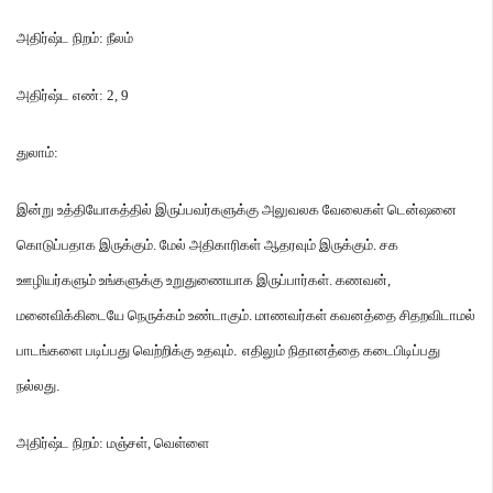
அதிர்ஷ்ட
நிறம்
:
நீலம்
அதிர்ஷ்ட
எண்
: 2, 9
துலாம்
:
இன்று
உத்தியோகத்தில்
இருப்பவர்களுக்கு
அலுவலக
வேலைகள்
டென்ஷனை
கொடுப்பதாக
இருக்கும்
.
மேல்
அதிகாரிகள்
ஆதரவும்
இருக்கும்
.
சக
ஊழியர்களும்
உங்களுக்கு
உறுதுணையாக
இருப்பார்கள்
.
கணவன்
,
மனைவிக்கிடையே
நெருக்கம்
உண்டாகும்
.
மாணவர்கள்
கவனத்தை
சிதறவிடாமல்
பாடங்களை
படிப்பது
வெற்றிக்கு
உதவும்
.
எதிலும்
நிதானத்தை
கடைபிடிப்பது
நல்லது
.
அதிர்ஷ்ட
நிறம்
:
மஞ்சள்
,
வெள்ளை