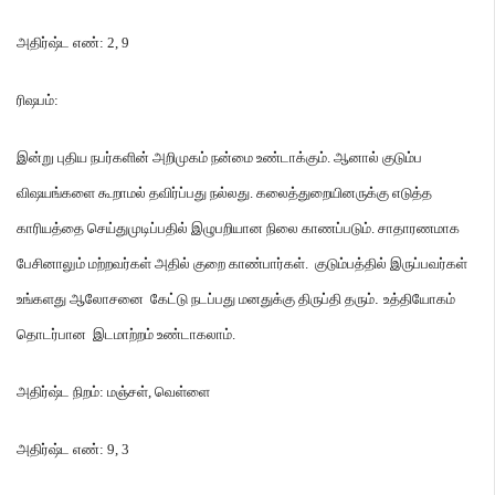
அதிர்ஷ்ட
எண்
: 2, 9
ரிஷபம்
:
இன்று
புதிய
நபர்களின்
அறிமுகம்
நன்மை
உண்டாக்கும்
.
ஆனால்
குடும்ப
விஷயங்களை
கூறாமல்
தவிர்ப்பது
நல்லது
.
கலைத்துறையினருக்கு
எடுத்த
காரியத்தை
செய்துமுடிப்பதில்
இழுபறியான
நிலை
காணப்படும்
.
சாதாரணமாக
பேசினாலும்
மற்றவர்கள்
அதில்
குறை
காண்பார்கள்
.
குடும்பத்தில்
இருப்பவர்கள்
உங்களது
ஆலோசனை
கேட்டு
நடப்பது
மனதுக்கு
திருப்தி
தரும்
.
உத்தியோகம்
தொடர்பான
இடமாற்றம்
உண்டாகலாம்
.
அதிர்ஷ்ட
நிறம்
:
மஞ்சள்
,
வெள்ளை
அதிர்ஷ்ட
எண்
: 9, 3