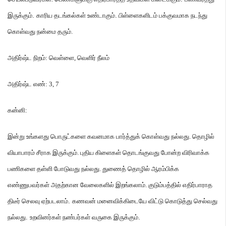
இருக்கும்
.
காரிய
தடங்கல்கள்
உண்டாகும்
.
பிள்ளைகளிடம்
பக்குவமாக
நடந்து
கொள்வது
நன்மை
தரும்
.
அதிர்ஷ்ட
நிறம்
:
வெள்ளை
,
வெளிர்
நீலம்
அதிர்ஷ்ட
எண்
: 3, 7
கன்னி
:
இன்று
உங்களது
பொருட்களை
கவனமாக
பார்த்துக்
கொள்வது
நல்லது
.
தொழில்
வியாபாரம்
சீராக
இருக்கும்
.
புதிய
கிளைகள்
தொடங்குவது
போன்ற
விரிவாக்க
பணிகளை
தள்ளி
போடுவது
நல்லது
.
துணைத்
தொழில்
ஆரம்பிக்க
எண்ணுபவர்கள்
அதற்கான
வேலைகளில்
இறங்கலாம்
.
குடும்பத்தில்
எதிர்பாராத
திடீர்
செலவு
ஏற்படலாம்
.
கணவன்
மனைவிக்கிடையே
விட்டு
கொடுத்து
செல்வது
நல்லது
.
உறவினர்கள்
நண்பர்கள்
வருகை
இருக்கும்
.