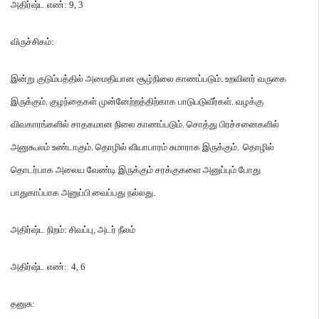
அதிர்ஷ்ட
எண்
: 9, 3
விருச்சிகம்
:
இன்று
குடும்பத்தில்
அமைதியான
சூழ்நிலை
காணப்படும்
.
உறவினர்
வருகை
இருக்கும்
.
குழந்தைகள்
முன்னேற்றத்திற்காக
பாடுபடுவீர்கள்
.
வழக்கு
விவகாரங்களில்
சாதகமான
நிலை
காணப்படும்
.
சொத்து
பிரச்சனைகளில்
அனுகூலம்
உண்டாகும்
.
தொழில்
வியாபாரம்
சுமாராக
இருக்கும்
.
தொழில்
தொடர்பாக
அலைய
வேண்டி
இருக்கும்
சரக்குகளை
அனுப்பும்
போது
பாதுகாப்பாக
அனுப்பி
வைப்பது
நல்லது
.
அதிர்ஷ்ட
நிறம்
:
சிவப்பு
,
அடர்
நீலம்
அதிர்ஷ்ட
எண்
: 4, 6
தனுசு
: