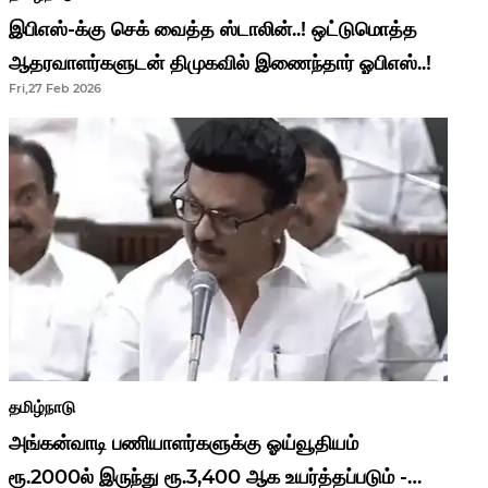
இபிஎஸ்-க்கு செக் வைத்த ஸ்டாலின்..! ஒட்டுமொத்த
ஆதரவாளர்களுடன் திமுகவில் இணைந்தார் ஓபிஎஸ்..!
Fri,27 Feb 2026
தமிழ்நாடு
அங்கன்வாடி பணியாளர்களுக்கு ஓய்வூதியம்
ரூ.2000ல் இருந்து ரூ.3,400 ஆக உயர்த்தப்படும் -