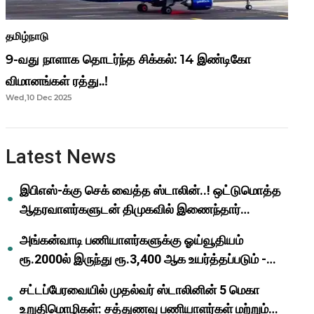
தமிழ்நாடு
9-வது நாளாக தொடர்ந்த சிக்கல்: 14 இண்டிகோ
விமானங்கள் ரத்து..!
Wed,10 Dec 2025
Latest News
இபிஎஸ்-க்கு செக் வைத்த ஸ்டாலின்..! ஒட்டுமொத்த
ஆதரவாளர்களுடன் திமுகவில் இணைந்தார்
ஓபிஎஸ்..!
அங்கன்வாடி பணியாளர்களுக்கு ஓய்வூதியம்
ரூ.2000ல் இருந்து ரூ.3,400 ஆக உயர்த்தப்படும் -
முதல்வர் மு.க.ஸ்டாலின்..!
சட்டப்பேரவையில் முதல்வர் ஸ்டாலினின் 5 மெகா
உறுதிமொழிகள்: சத்துணவு பணியாளர்கள் மற்றும்