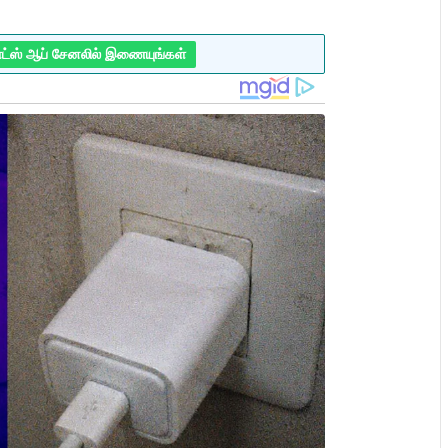
ாட்ஸ் ஆப் சேனலில் இணையுங்கள்