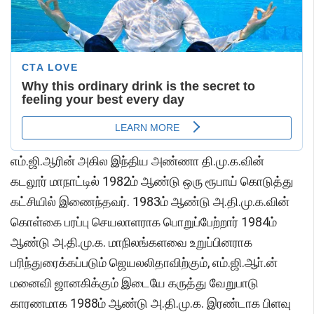
எம்.ஜி.ஆரின் அகில இந்திய அண்ணா தி.மு.க.வின்
கடலூர் மாநாட்டில் 1982ம் ஆண்டு ஒரு ரூபாய் கொடுத்து
கட்சியில் இணைந்தவர். 1983ம் ஆண்டு அ.தி.மு.க.வின்
கொள்கை பரப்பு செயலாளராக பொறுப்பேற்றார் 1984ம்
ஆண்டு அ.தி.மு.க. மாநிலங்களவை உறுப்பினராக
பரிந்துரைக்கப்படும் ஜெயலலிதாவிற்கும், எம்.ஜி.ஆா்.ன்
மனைவி ஜானகிக்கும் இடையே கருத்து வேறுபாடு
காரணமாக 1988ம் ஆண்டு அ.தி.மு.க. இரண்டாக பிளவு